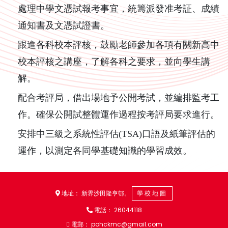
處理中學文憑試報考事宜，統籌派發准考証、成績
通知書及文憑試證書。
跟進各科校本評核，鼓勵老師參加各項有關新高中
校本評核之講座，了解各科之要求，並向學生講
解。
配合考評局，借出場地予公開考試，並編排監考工
作。確保公開試整體運作過程按考評局要求進行。
安排中三級之系統性評估(TSA)口語及紙筆評估的
運作，以測定各同學基礎知識的學習成效。
地址： 新界沙田隆亨邨。
學校地圖
電話：
26044118
電郵：
pohckmc@gmail.com