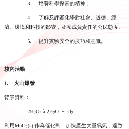
3. 培養科學探索的精神；
4. 了解及評鑑化學對社會、道德、經
濟、環境和科技的影響，及養成負責任的公民態度。
5. 提升實驗安全的技巧和意識。
校內活動
1.
火山爆發
背景資料：
2H
O
à 2H
O + O
2
2
2
2
利用MnO
(s) 作為催化劑，加快產生大量氧氣，達致
2