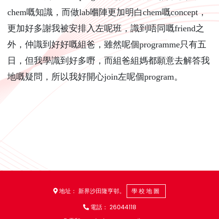
chem嘅知識，而做lab嗰陣更加明白chem嘅concept，
更加好多謝我被安排入左呢班，識到唔同嘅friend之
外，仲識到好好嘅組爸，雖然呢個programme只有五
日，但我學識到好多嘢，而組爸組媽都願意去解答我
地嘅疑問，所以我好開心join左呢個program。
地址： 新界沙田隆亨邨。
學校地圖
電話：
26044118