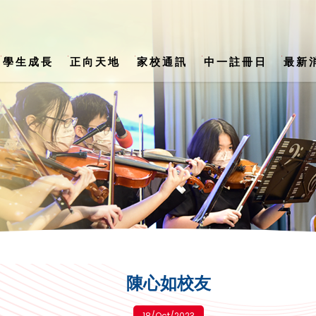
學生成長
正向天地
家校通訊
中一註冊日
最新
s) School Support Summary (24-25)
公民、經濟與社會科 / 生活與社會科
陳楷紀念中學 2026-2027年度書單
第二十八
陳心如校友
18/Oct/2023