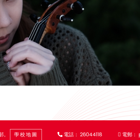
亨邨。
學校地圖
電話：
26044118
電郵：