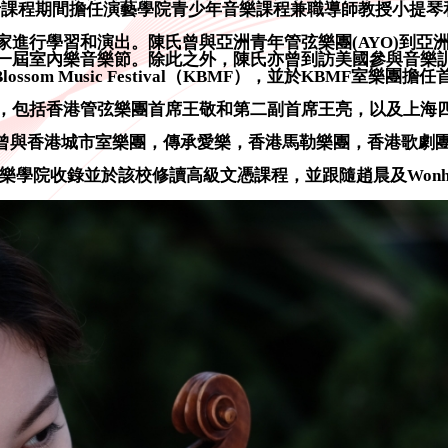
士課程期間擔任演藝學院青少年音樂課程兼職導師教授小提琴
家進行學習和演出。陳氏曾與亞洲青年管弦樂團(AYO)到亞
樂音樂節。除此之外，陳氏亦曾到訪美國參與音樂訓練，如Meadowm
Blossom Music Festival（KBMF），並於KBMF室樂團擔
，包括香港管弦樂團首席王敬和第二副首席王亮，以及上海四重
曾與香港城市室樂團，傳承愛樂，香港馬勒樂團，香港歌劇
音樂學院收錄並於該校修讀高級文憑課程，並跟隨趙晨及Wonhe