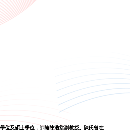
學士學位及碩士學位，師隨陳浩堂副教授。陳氏曾在