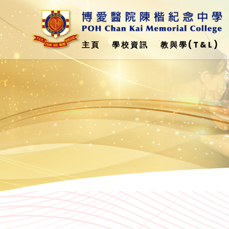
主頁
學校資訊
教與學(T&L)
與美國加州州立大學弗雷斯諾分校 - 簽訂合作備忘錄
科學、科技、工程、數學教育(STEM)
Education Support Provided For Non-Chinese Speaking (NCS) Student(
非華語學生學校支援摘要(中文)24-25