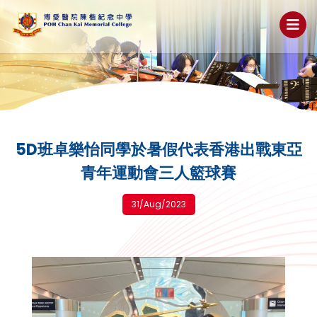
5D班卓樂怡同學於暑假代表香港出戰東亞
青年運動會三人籃球賽
31/Aug/2023